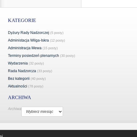
KATEGORIE
Dyżury Rady Nadzorczej
(5 posty)
Administacja Wilga-Iskra
(12 posty)
Administracja Mewa
(15 posty)
Terminy posiedzeń plenarnych
(30 posty)
Wydarzenia
(32 posty)
Rada Nadzorcza
(33 posty)
Bez kategorii
(40 posty)
Aktualności
(78 posty)
ARCHIWA
Archiwa
rganizacyjne
Galeria
Kontakt
Facebook
ej