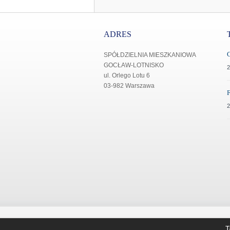
ADRES
SPÓŁDZIELNIA MIESZKANIOWA
GOCŁAW-LOTNISKO
2
ul. Orlego Lotu 6
03-982 Warszawa
2
Copyright © 2014
SM Gocław - Lotnisko
T