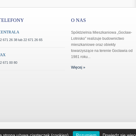
TELEFONY
O NAS
CENTRALA
Spółdzielnia Mieszkaniowa „Gocław-
Lotnisko” realizuje budownictwo
2 671 26 38 lub 22 671 26 65
mieszkaniowe oraz obiekty
towarzyszące na terenie Gocławia od
FAX
1981 roku...
2 671 00 80
Więcej »
Strona główna
O Spółdzielni
Organy Spółdzielni
Jednostki O
a strona używa ciasteczek (cookies).
Rozumiem
Dowiedz się więc