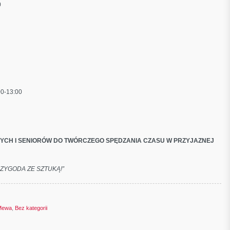
0
00-13:00
ŁYCH I SENIORÓW DO TWÓRCZEGO SPĘDZANIA CZASU W PRZYJAZNEJ
RZYGODA ZE SZTUKĄ!”
 Mewa
,
Bez kategorii