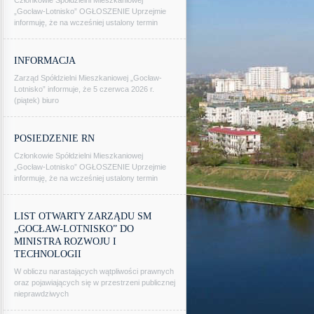
Członkowie Spółdzielni Mieszkaniowej
„Gocław-Lotnisko” OGŁOSZENIE Uprzejmie
informuję, że na wcześniej ustalony termin
INFORMACJA
Zarząd Spółdzielni Mieszkaniowej „Gocław-
Lotnisko” informuje, że 5 czerwca 2026 r.
(piątek) biuro
POSIEDZENIE RN
Członkowie Spółdzielni Mieszkaniowej
„Gocław-Lotnisko” OGŁOSZENIE Uprzejmie
informuję, że na wcześniej ustalony termin
LIST OTWARTY ZARZĄDU SM
„GOCŁAW-LOTNISKO” DO
MINISTRA ROZWOJU I
TECHNOLOGII
W obliczu narastających wątpliwości prawnych
oraz pojawiających się w przestrzeni publicznej
nieprawdziwych